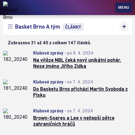
Basket Brno
MENU
Basket Brno A tým
ČLÁNKY
Zobrazeno 31 až 40 z celkem 147 článků.
Klubové zprávy
-
po 8. 4. 2024
Na vítěze NBL čeká nový unikátní pohár.
Nese jméno Jiřího Zídka
Klubové zprávy
-
ne 7. 4. 2024
Do Basketu Brno přichází Martin Svoboda z
Písku
Klubové zprávy
-
ne 7. 4. 2024
Brown-Soares a Lee v nejlepší pětce
zahraničních hráčů