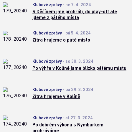
Klubové zprávy
-
ne 7. 4. 2024
S Děčínem jme prohráli, do play-off ale
jdeme z pátého místa
Klubové zprávy
-
pá 5. 4. 2024
Zítra hrajeme o páté místo
Klubové zprávy
-
so 30. 3. 2024
Po výhře v Kolíně jsme blízko pátému místu
Klubové zprávy
-
pá 29. 3. 2024
Zítra hrajeme v Kolíně
Klubové zprávy
-
st 27. 3. 2024
Po dobrém výkonu s Nymburkem
prohráváme