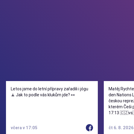
Letos jsme do letní přípravy zařadili i jógu
Matěj Rychtec
🧘 Jak to podle vás klukům jde? 👀
den Nations 
českou reprez
kterém Češi podle
17:13 🇨🇿vs
včera v 17:05
čt 6. 8. 202