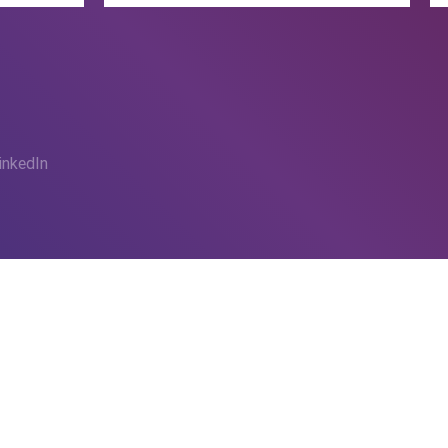
 Viktora
náměstí,
inkedIn