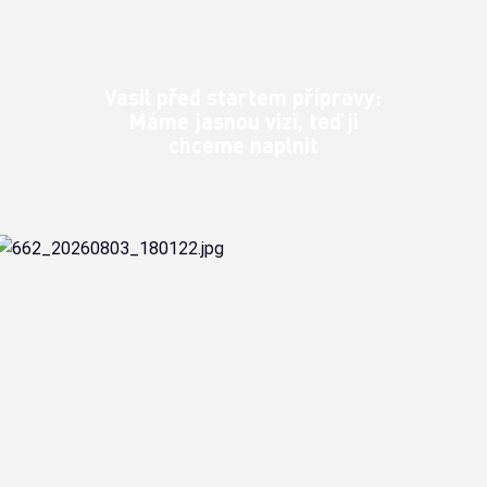
Vasil před startem přípravy:
Máme jasnou vizi, teď ji
chceme naplnit
Nový hlavní trenér Basketu Brno otevřeně mluví o skládání
kádru, změnách v realizačním týmu i cílech pro sezonu
2026/2027.
Klubové zprávy
čt 6. 8. 2026