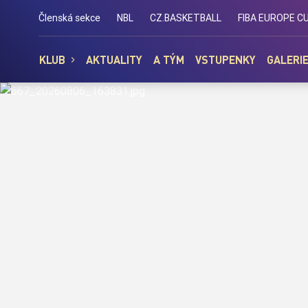
Basket Brno
Členská sekce
NBL
CZ.BASKETBALL
FIBA EUROPE C
KLUB
AKTUALITY
A TÝM
VSTUPENKY
GALERI