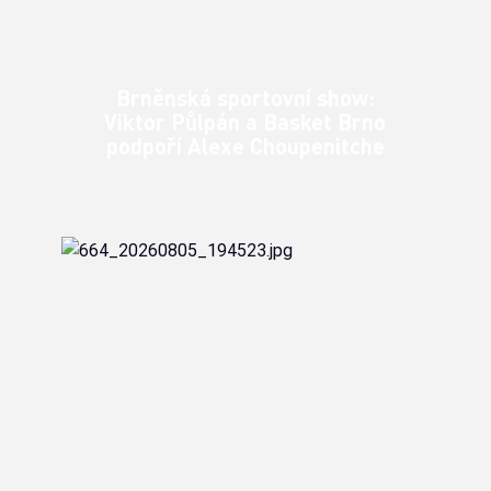
Brněnská sportovní show:
Viktor Půlpán a Basket Brno
podpoří Alexe Choupenitche
První srpnový pátek oživí centrum Brna exhibice mistra
světa Alexe Choupenitche a náš tým v čele s Viktorem
Půlpánem bude u toho!
Klubové zprávy
čt 6. 8. 2026