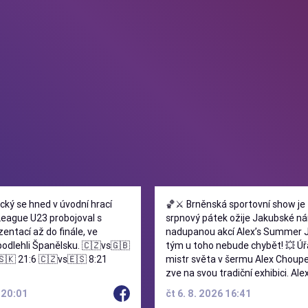
ký se hned v úvodní hrací
🏀⚔️ Brněnská sportovní show je tady
League U23 probojoval s
srpnový pátek ožije Jakubské n
entací až do finále, ve
nadupanou akcí Alex’s Summer 
hli Španělsku. 🇨🇿vs🇬🇧
tým u toho nebude chybět! 💥 Úřadující
🇰 21:6 🇨🇿vs🇪🇸 8:21
mistr světa v šermu Alex Choupe
zve na svou tradiční exhibici. Ale
kupředu během play-off, teď jd
6 20:01
čt 6. 8. 2026 16:41
podpořit my jeho! 💪 Můžete se těšit na