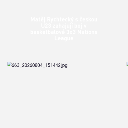
Matěj Rychtecký s českou
U23 zahajují boj v
basketbalové 3x3 Nations
League
Česká basketbalová reprezentace 3x3 do 23 let, jejíž
součástí je i Matěj Rychtecký, vstupuje do prestižní série
turnajů FIBA 3x3 Nations League.
Klubové zprávy
čt 6. 8. 2026