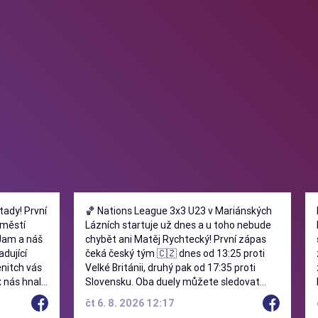
! První
🏀 Nations League 3x3 U23 v Mariánských
áměstí
Lázních startuje už dnes a u toho nebude
Jam a náš
chybět ani Matěj Rychtecký! První zápas
čeká český tým 🇨🇿 dnes od 13:25 proti
nitch vás
Velké Británii, druhý pak od 17:35 proti
x nás hnal
Slovensku. Oba duely můžete sledovat
eme
živě na YouTube kanálu FIBA 3x3!
čt 6. 8. 2026 12:17