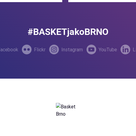
napínavé šermířské duely a navíc
Půlpána v šeřmířské roli! 📅 Kdy: Již zítra od
19:00 – 22:00 📍 Kde: Jakubské 
Brno
#BASKETjakoBRNO
Facebook
Flickr
Instagram
YouTube
L