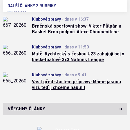
DALŠÍ ČLÁNKY Z RUBRIKY
Klubové zprávy
-
dnes v 16:37
Brněnská sportovní show: Viktor Půlpán a
Basket Brno podpoří Alexe Choupenitche
Klubové zprávy
-
dnes v 11:50
Matěj Rychtecký s českou U23 zahajují boj v
basketbalové 3x3 Nations League
Klubové zprávy
-
dnes v 9:41
Vasil před startem přípravy: Máme jasnou
vizi, teď ji chceme naplnit
VŠECHNY ČLÁNKY