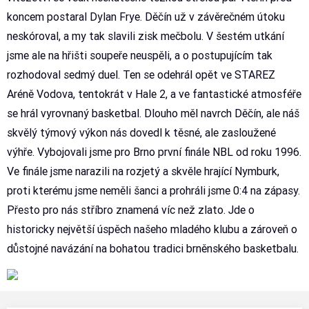
koncem postaral Dylan Frye. Děčín už v závěrečném útoku
neskóroval, a my tak slavili zisk mečbolu. V šestém utkání
jsme ale na hřišti soupeře neuspěli, a o postupujícím tak
rozhodoval sedmý duel. Ten se odehrál opět ve STAREZ
Aréně Vodova, tentokrát v Hale 2, a ve fantastické atmosféře
se hrál vyrovnaný basketbal. Dlouho měl navrch Děčín, ale náš
skvělý týmový výkon nás dovedl k těsné, ale zasloužené
výhře. Vybojovali jsme pro Brno první finále NBL od roku 1996.
Ve finále jsme narazili na rozjetý a skvěle hrající Nymburk,
proti kterému jsme neměli šanci a prohráli jsme 0:4 na zápasy.
Přesto pro nás stříbro znamená víc než zlato. Jde o
historicky největší úspěch našeho mladého klubu a zároveň o
důstojné navázání na bohatou tradici brněnského basketbalu.