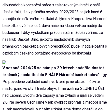
dlouhodobá koncepční práce s talentovanými hráči z naší
líhně a fakt, že v průběhu sezóny 2022/2023 se jich hned 6
zapojilo do některého z utkání A týmu v Kooperativa Národní
basketbalové lize, což dává našemu klubu velkou naději do
budoucna. I díky výsledkům práce s naší mládeži věříme, že
náš klub Basket Brno, jakožto následovník slavných
brněnských basketbalových předchůdců bude i nadále patřit k
ozdobám českého potažmo evropského basketbalu.
V sezoně 2024/25 se nám po 29 letech podařilo dostat
brněnský basketbal do FINÁLE Národní basketbalové ligy.
Po povedené základní části, ve které jsme obsadili čtvrté
místo, jsme ve čtvrtfinále play-off narazili na SLUNETU Ústí
nad Labem. Úvodní dva zápasy jsme zvládli a ujali se vedení
2:0. Na severu Čech jsme však dvakrát prohráli, a mečbol jsme
si tak nevybojovali. V pátém utkání jsme doma obstáli a do