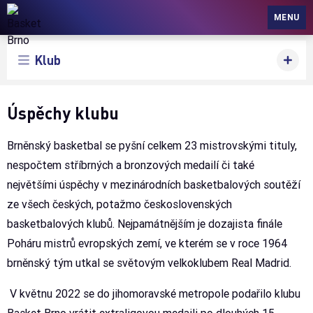
Basket Brno
MENU
Klub
Úspěchy klubu
Brněnský basketbal se pyšní celkem 23 mistrovskými tituly,
nespočtem stříbrných a bronzových medailí či také
největšími úspěchy v mezinárodních basketbalových soutěží
ze všech českých, potažmo československých
basketbalových klubů. Nejpamátnějším je dozajista finále
Poháru mistrů evropských zemí, ve kterém se v roce 1964
brněnský tým utkal se světovým velkoklubem Real Madrid.
V květnu 2022 se do jihomoravské metropole podařilo klubu