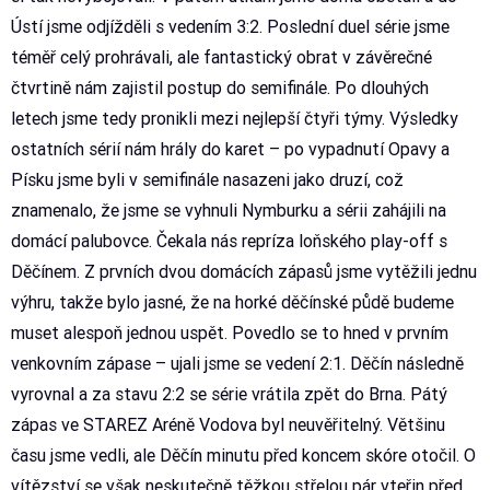
Ústí jsme odjížděli s vedením 3:2. Poslední duel série jsme
téměř celý prohrávali, ale fantastický obrat v závěrečné
čtvrtině nám zajistil postup do semifinále. Po dlouhých
letech jsme tedy pronikli mezi nejlepší čtyři týmy. Výsledky
ostatních sérií nám hrály do karet – po vypadnutí Opavy a
Písku jsme byli v semifinále nasazeni jako druzí, což
znamenalo, že jsme se vyhnuli Nymburku a sérii zahájili na
domácí palubovce. Čekala nás repríza loňského play-off s
Děčínem. Z prvních dvou domácích zápasů jsme vytěžili jednu
výhru, takže bylo jasné, že na horké děčínské půdě budeme
muset alespoň jednou uspět. Povedlo se to hned v prvním
venkovním zápase – ujali jsme se vedení 2:1. Děčín následně
vyrovnal a za stavu 2:2 se série vrátila zpět do Brna. Pátý
zápas ve STAREZ Aréně Vodova byl neuvěřitelný. Většinu
času jsme vedli, ale Děčín minutu před koncem skóre otočil. O
vítězství se však neskutečně těžkou střelou pár vteřin před