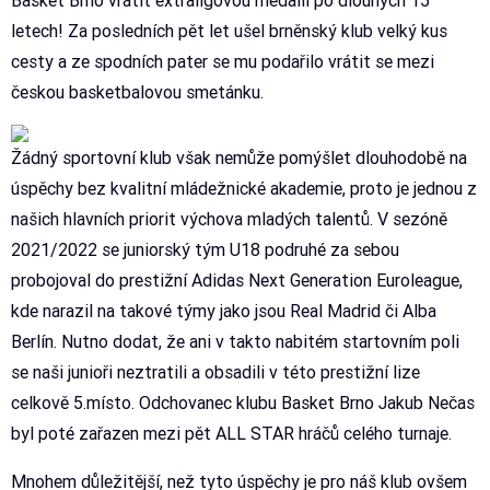
Basket Brno vrátit extraligovou medaili po dlouhých 15
letech! Za posledních pět let ušel brněnský klub velký kus
cesty a ze spodních pater se mu podařilo vrátit se mezi
českou basketbalovou smetánku.
Žádný sportovní klub však nemůže pomýšlet dlouhodobě na
úspěchy bez kvalitní mládežnické akademie, proto je jednou z
našich hlavních priorit výchova mladých talentů. V sezóně
2021/2022 se juniorský tým U18 podruhé za sebou
probojoval do prestižní Adidas Next Generation Euroleague,
kde narazil na takové týmy jako jsou Real Madrid či Alba
Berlín. Nutno dodat, že ani v takto nabitém startovním poli
se naši junioři neztratili a obsadili v této prestižní lize
celkově 5.místo. Odchovanec klubu Basket Brno Jakub Nečas
byl poté zařazen mezi pět ALL STAR hráčů celého turnaje.
Mnohem důležitější, než tyto úspěchy je pro náš klub ovšem