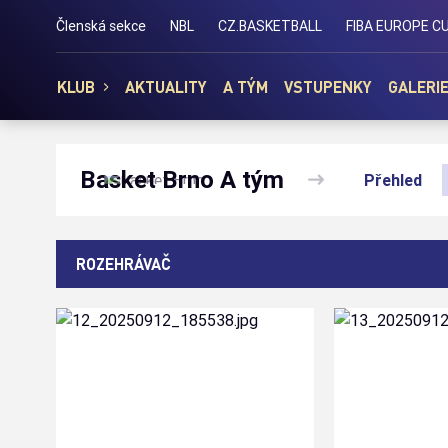
Basket Brno
Členská sekce
NBL
CZ.BASKETBALL
FIBA EUROPE C
KLUB
AKTUALITY
A TÝM
VSTUPENKY
GALERI
Basket Brno A tým
Přehled
ROZEHRÁVAČ
12
18
#
#