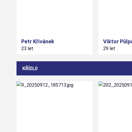
Petr
Křivánek
Viktor
Půlp
23 let
29 let
KŘÍDLO
4
10
#
#