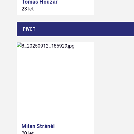
Tomáš
Houzar
23 let
PIVOT
7
#
Milan
Stráněl
20 let