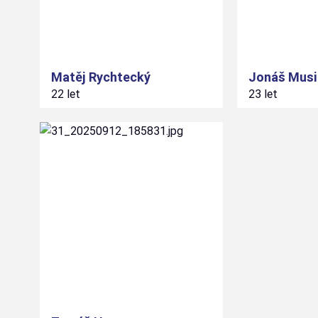
Matěj
Rychtecký
Jonáš
Musi
22 let
23 let
14
#