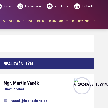
Flickr
Instagram
YouTube
LinkedIn
GENERATION
PARTNEŘI
KONTAKTY
KLUBY NBL
REALIZAČNÍ TÝM
Mgr. Martin
Vaněk
Hlavní trenér
vanek@basketbrno.cz