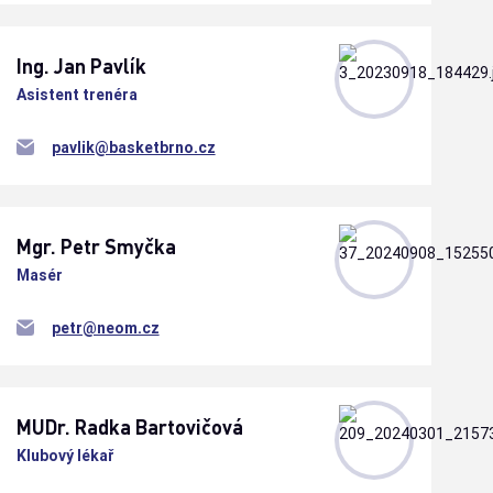
Ing. Jan
Pavlík
Asistent trenéra
pavlik@basketbrno.cz
Mgr. Petr
Smyčka
Masér
petr@neom.cz
MUDr. Radka
Bartovičová
Klubový lékař