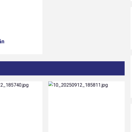
án
11
#