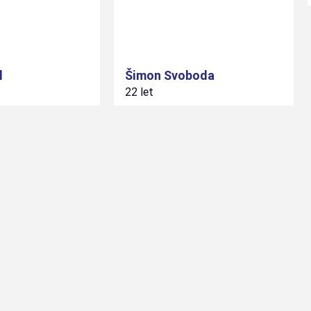
l
Šimon
Svoboda
22 let