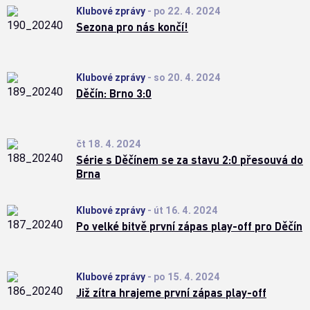
Klubové zprávy
-
po 22. 4. 2024
Sezona pro nás končí!
Klubové zprávy
-
so 20. 4. 2024
Děčín: Brno 3:0
čt 18. 4. 2024
Série s Děčínem se za stavu 2:0 přesouvá do
Brna
Klubové zprávy
-
út 16. 4. 2024
Po velké bitvě první zápas play-off pro Děčín
Klubové zprávy
-
po 15. 4. 2024
Již zítra hrajeme první zápas play-off