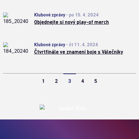
Klubové zprávy
-
po 15. 4. 2024
Objednejte si nový play-of merch
Klubové zprávy
-
čt 11. 4. 2024
Čtvrtfinále ve znamení boje s Válečníky
1
2
3
4
5