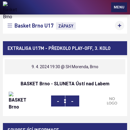
Basket Brno
MENU
Basket Brno U17
ZÁPASY
EXTRALIGA U17M - PŘEDKOLO PLAY-OFF, 3. KOLO
9. 4. 2024 19:30
@ SH Morenda, Brno
BASKET Brno - SLUNETA Ústí nad Labem
:
-
-
SOUVISEJÍCÍ INFORMACE