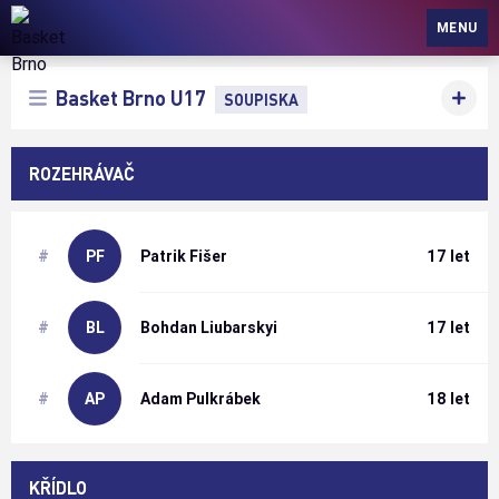
Basket Brno
MENU
Basket Brno U17
SOUPISKA
ROZEHRÁVAČ
#
PF
Patrik
Fišer
17 let
#
BL
Bohdan
Liubarskyi
17 let
#
AP
Adam
Pulkrábek
18 let
KŘÍDLO