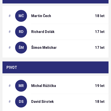
#
MČ
Martin
Čech
18 let
#
RD
Richard
Dolák
17 let
#
ŠM
Šimon
Melichar
17 let
PIVOT
#
MR
Michal
Růžička
19 let
#
DS
David
Sirotek
18 let