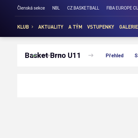
Basket Brno
Členská sekce
NBL
CZ.BASKETBALL
FIBA EUROPE C
KLUB
AKTUALITY
A TÝM
VSTUPENKY
GALERIE
Basket Brno U11
Přehled
S