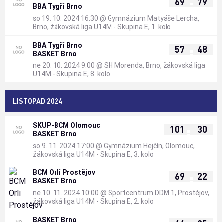
:
69
79
BBA Tygři Brno
so 19. 10. 2024 16:30
@
Gymnázium Matyáše Lercha,
Brno
,
žákovská liga U14M - Skupina E, 1. kolo
BBA Tygři Brno
:
57
48
BASKET Brno
ne 20. 10. 2024 9:00
@
SH Morenda, Brno
,
žákovská liga
U14M - Skupina E, 8. kolo
LISTOPAD 2024
SKUP-BCM Olomouc
:
101
30
BASKET Brno
so 9. 11. 2024 17:00
@
Gymnázium Hejčín, Olomouc
,
žákovská liga U14M - Skupina E, 3. kolo
BCM Orli Prostějov
:
69
22
BASKET Brno
ne 10. 11. 2024 10:00
@
Sportcentrum DDM 1, Prostějov
,
žákovská liga U14M - Skupina E, 2. kolo
BASKET Brno