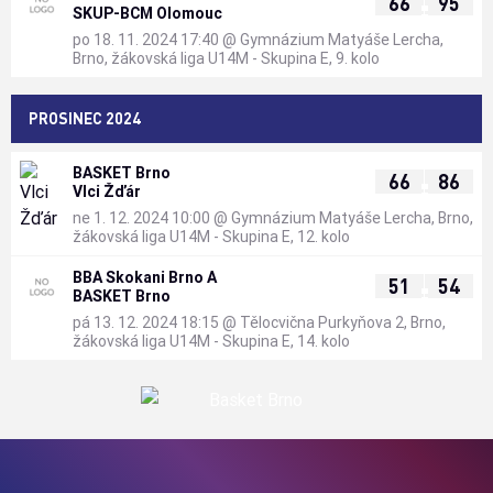
:
66
95
SKUP-BCM Olomouc
po 18. 11. 2024 17:40
@
Gymnázium Matyáše Lercha,
Brno
,
žákovská liga U14M - Skupina E, 9. kolo
PROSINEC 2024
BASKET Brno
:
66
86
Vlci Žďár
ne 1. 12. 2024 10:00
@
Gymnázium Matyáše Lercha, Brno
,
žákovská liga U14M - Skupina E, 12. kolo
BBA Skokani Brno A
:
51
54
BASKET Brno
pá 13. 12. 2024 18:15
@
Tělocvična Purkyňova 2, Brno
,
žákovská liga U14M - Skupina E, 14. kolo