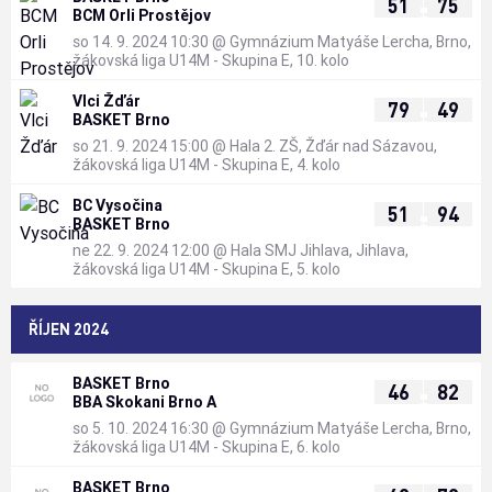
:
51
75
BCM Orli Prostějov
so 14. 9. 2024 10:30
@
Gymnázium Matyáše Lercha, Brno
,
žákovská liga U14M - Skupina E, 10. kolo
Vlci Žďár
:
79
49
BASKET Brno
so 21. 9. 2024 15:00
@
Hala 2. ZŠ, Žďár nad Sázavou
,
žákovská liga U14M - Skupina E, 4. kolo
BC Vysočina
:
51
94
BASKET Brno
ne 22. 9. 2024 12:00
@
Hala SMJ Jihlava, Jihlava
,
žákovská liga U14M - Skupina E, 5. kolo
ŘÍJEN 2024
BASKET Brno
:
46
82
BBA Skokani Brno A
so 5. 10. 2024 16:30
@
Gymnázium Matyáše Lercha, Brno
,
žákovská liga U14M - Skupina E, 6. kolo
BASKET Brno