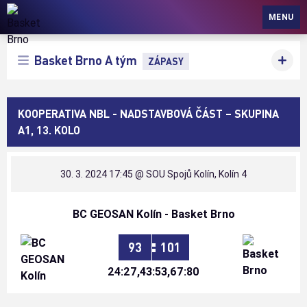
Basket Brno
MENU
Basket Brno A tým
ZÁPASY
KOOPERATIVA NBL - NADSTAVBOVÁ ČÁST – SKUPINA
A1, 13. KOLO
30. 3. 2024 17:45
@ SOU Spojů Kolín, Kolín 4
BC GEOSAN Kolín - Basket Brno
:
93
101
24:27,43:53,67:80