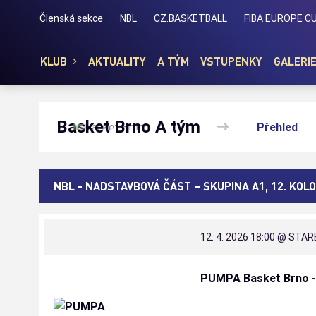
Basket Brno
Členská sekce
NBL
CZ.BASKETBALL
FIBA EUROPE C
KLUB
AKTUALITY
A TÝM
VSTUPENKY
GALERI
Basket Brno A tým
Přehled
NBL - NADSTAVBOVÁ ČÁST – SKUPINA A1, 12. KOLO
12. 4. 2026 18:00
@ STARE
PUMPA Basket Brno -