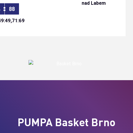
:
4
88
49:49,71:69
PUMPA Basket Brno