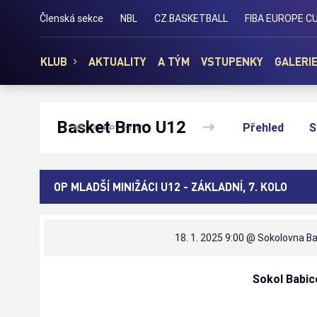
Basket Brno
Členská sekce
NBL
CZ.BASKETBALL
FIBA EUROPE C
KLUB
AKTUALITY
A TÝM
VSTUPENKY
GALERI
Basket Brno U12
Přehled
S
OP MLADŠÍ MINIŽÁCI U12 - ZÁKLADNÍ, 7. KOLO
18. 1. 2025 9:00
@ Sokolovna Bab
Sokol Babic