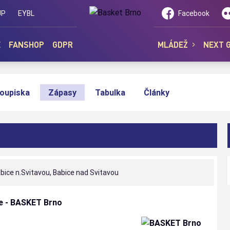
UP
EYBL
Facebook
E
FANSHOP
GDPR
MLÁDEŽ
NEXT 
oupiska
Zápasy
Tabulka
Články
ice n.Svitavou, Babice nad Svitavou
e - BASKET Brno