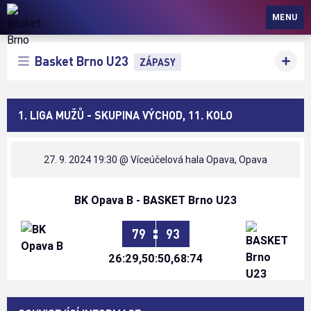
Basket Brno
MENU
Basket Brno U23
ZÁPASY
1. LIGA MUŽŮ - SKUPINA VÝCHOD, 11. KOLO
27. 9. 2024 19:30
@ Víceúčelová hala Opava, Opava
BK Opava B - BASKET Brno U23
:
79
93
26:29,50:50,68:74