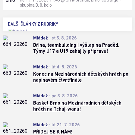
ne 19. 11. 2023 11:45
@
SH Morenda, Brno
,
extraliga -
skupina B, 8. kolo
DALŠÍ ČLÁNKY Z RUBRIKY
Mládež
-
st 5. 8. 2026
Dřina, teambuilding i výšlap na Praděd.
Týmy U17 a U19 zahájily přípravu!
Mládež
-
út 4. 8. 2026
Konec na Mezinárodních dětských hrách po
napínavém čtvrtfinále
Mládež
-
po 3. 8. 2026
Basket Brno na Mezinárodních dětských
hrách na Tchaj-wanu!
Mládež
-
út 21. 7. 2026
PŘIDEJ SE K NÁM!