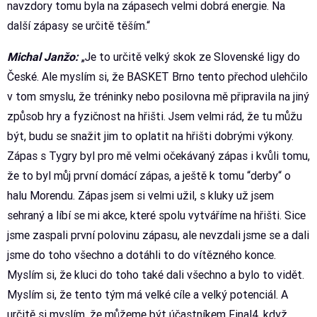
navzdory tomu byla na zápasech velmi dobrá energie. Na
další zápasy se určitě těším.“
Michal Janžo:
„Je to určitě velký skok ze Slovenské ligy do
České. Ale myslím si, že BASKET Brno tento přechod ulehčilo
v tom smyslu, že tréninky nebo posilovna mě připravila na jiný
způsob hry a fyzičnost na hřišti. Jsem velmi rád, že tu můžu
být, budu se snažit jim to oplatit na hřišti dobrými výkony.
Zápas s Tygry byl pro mě velmi očekávaný zápas i kvůli tomu,
že to byl můj první domácí zápas, a ještě k tomu “derby“ o
halu Morendu. Zápas jsem si velmi užil, s kluky už jsem
sehraný a líbí se mi akce, které spolu vytváříme na hřišti. Sice
jsme zaspali první polovinu zápasu, ale nevzdali jsme se a dali
jsme do toho všechno a dotáhli to do vítězného konce.
Myslím si, že kluci do toho také dali všechno a bylo to vidět.
Myslím si, že tento tým má velké cíle a velký potenciál. A
určitě si myslím, že můžeme být účastníkem Final4, když