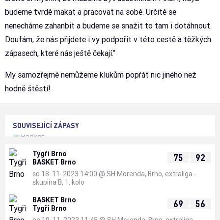
budeme tvrdě makat a pracovat na sobě. Určitě se
nenecháme zahanbit a budeme se snažit to tam i dotáhnout.
Doufám, že nás přijdete i vy podpořit v této cestě a těžkých
zápasech, které nás ještě čekají.“
My samozřejmě nemůžeme klukům popřát nic jiného než
hodně štěstí!
SOUVISEJÍCÍ ZÁPASY
Tygři Brno
:
75
92
BASKET Brno
so 18. 11. 2023 14:00
@
SH Morenda, Brno
,
extraliga -
skupina B, 1. kolo
BASKET Brno
:
69
56
Tygři Brno