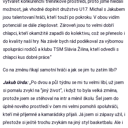
vytvářet konkurenční tréninkové prostředí, proto jsme hledali
možnost, jak vhodně doplnit družstvo U17. Michal s Jakubem
jsou talentovaní hráči, kteří touží po pokroku. V obou vidím
potenciál se dále zlepšovat. Zároveň jsou to velmi dobří
chlapci, kteří okamžitě zapadli do kolektivu, což se přeneslo i
do kvality naší hry. Na závěr bych rád poděkoval za výbornou
spolupráci rodičů a klubu TSM Slávia Žilina, kteří odvedli s
chlapci kus dobré práce.“
Co na změnu říkají samotní hráči a jak se jim tu zatím líbí?
Jakub Urda:
„Po dvou a půl týdnu se mi tu velmi líbí, už jsem
si pomalu zvykl na “jiný život“, i když to byla velká změna,
protože jsem se stěhoval na intr a měnil školu. Šel jsem do
úplně nového prostředí v čem mi velmi pomohli spoluhráči,
kteří mě příjemně a kamarádsky přijali. Já jsem si zápasy užil, i
přestože si ještě trochu zvykám na jiný styl basketbalu. Ale i