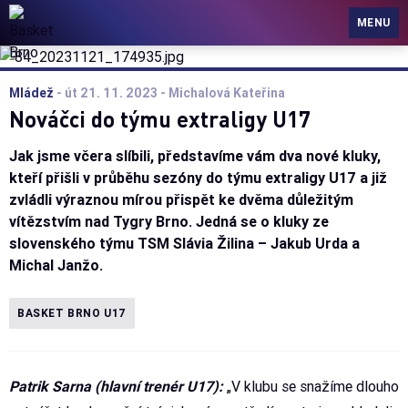
Basket Brno
MENU
Mládež
-
út 21. 11. 2023
- Michalová Kateřina
Nováčci do týmu extraligy U17
Jak jsme včera slíbili, představíme vám dva nové kluky,
kteří přišli v průběhu sezóny do týmu extraligy U17 a již
zvládli výraznou mírou přispět ke dvěma důležitým
vítězstvím nad Tygry Brno. Jedná se o kluky ze
slovenského týmu TSM Slávia Žilina – Jakub Urda a
Michal Janžo.
BASKET BRNO U17
Patrik Sarna (hlavní trenér U17):
„V klubu se snažíme dlouho