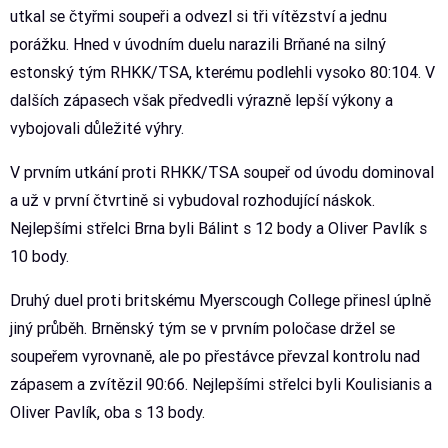
utkal se čtyřmi soupeři a odvezl si tři vítězství a jednu
porážku. Hned v úvodním duelu narazili Brňané na silný
estonský tým RHKK/TSA, kterému podlehli vysoko 80:104. V
dalších zápasech však předvedli výrazně lepší výkony a
vybojovali důležité výhry.
V prvním utkání proti RHKK/TSA soupeř od úvodu dominoval
a už v první čtvrtině si vybudoval rozhodující náskok.
Nejlepšími střelci Brna byli Bálint s 12 body a Oliver Pavlík s
10 body.
Druhý duel proti britskému Myerscough College přinesl úplně
jiný průběh. Brněnský tým se v prvním poločase držel se
soupeřem vyrovnaně, ale po přestávce převzal kontrolu nad
zápasem a zvítězil 90:66. Nejlepšími střelci byli Koulisianis a
Oliver Pavlík, oba s 13 body.