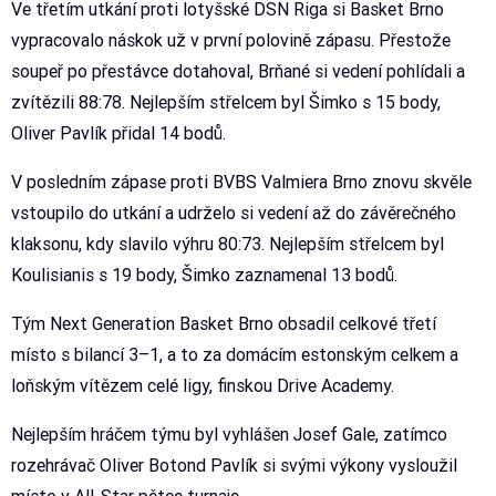
Ve třetím utkání proti lotyšské DSN Riga si Basket Brno
vypracovalo náskok už v první polovině zápasu. Přestože
soupeř po přestávce dotahoval, Brňané si vedení pohlídali a
zvítězili 88:78. Nejlepším střelcem byl Šimko s 15 body,
Oliver Pavlík přidal 14 bodů.
V posledním zápase proti BVBS Valmiera Brno znovu skvěle
vstoupilo do utkání a udrželo si vedení až do závěrečného
klaksonu, kdy slavilo výhru 80:73. Nejlepším střelcem byl
Koulisianis s 19 body, Šimko zaznamenal 13 bodů.
Tým Next Generation Basket Brno obsadil celkové třetí
místo s bilancí 3–1, a to za domácím estonským celkem a
loňským vítězem celé ligy, finskou Drive Academy.
Nejlepším hráčem týmu byl vyhlášen Josef Gale, zatímco
rozehrávač Oliver Botond Pavlík si svými výkony vysloužil