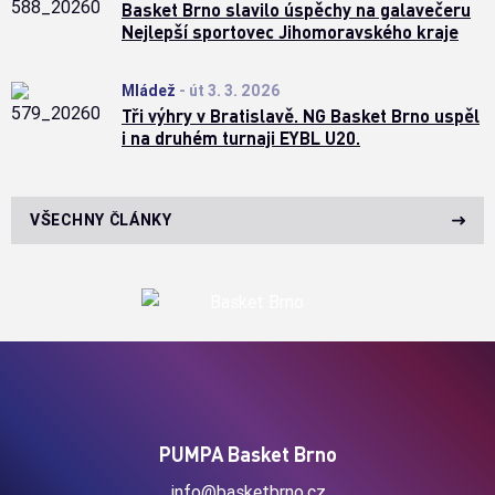
Basket Brno slavilo úspěchy na galavečeru
Nejlepší sportovec Jihomoravského kraje
Mládež
-
út 3. 3. 2026
Tři výhry v Bratislavě. NG Basket Brno uspěl
i na druhém turnaji EYBL U20.
VŠECHNY ČLÁNKY
PUMPA Basket Brno
info@basketbrno.cz