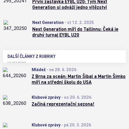
První zastávka EYBL U20: Tým Next
Generation si odváží jedno vítězství
Next Generation
-
st 12. 2. 2025
Next Generation míří do Tallinnu: Čeká je
druhý turnaj EYBL U20
DALŠÍ ČLÁNKY Z RUBRIKY
Mládež
-
ne 28. 6. 2026
Z Brna za oceán: Martin Šibal a Martin Šimko
míří na střední školu do USA
Klubové zprávy
-
so 20. 6. 2026
Začíná reprezentační sezona!
Klubové zprávy
-
pá 20. 3. 2026