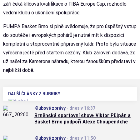
září čeká klíčová kvalifikace o FIBA Europe Cup, rozhodlo
vedení klubu o ukončení spolupráce.
PUMPA Basket Brno si plně uvědomuje, že pro úspěšný vstup
do soutěže i evropských pohárů je nutné mít k dispozici
kompletní a stoprocentně připravený kádr. Proto byla situace
vyřešena ještě před startem sezóny. Klub zároveň dodává, že
už našel za Kamerona náhradu, kterou fanouškům představí v
nejbližší době.
DALŠÍ ČLÁNKY Z RUBRIKY
Klubové zprávy
-
dnes v 16:37
Brněnská sportovní show: Viktor Půlpán a
Basket Brno podpoří Alexe Choupenitche
Klubové zprávy
-
dnes v 11:50