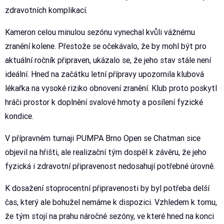
zdravotních komplikací.
Kameron celou minulou sezónu vynechal kvůli vážnému
zranění kolene. Přestože se očekávalo, že by mohl být pro
aktuální ročník připraven, ukázalo se, že jeho stav stále není
ideální. Hned na začátku letní přípravy upozornila klubová
lékařka na vysoké riziko obnovení zranění. Klub proto poskytl
hráči prostor k doplnění svalové hmoty a posílení fyzické
kondice.
V přípravném turnaji PUMPA Brno Open se Chatman sice
objevil na hřišti, ale realizační tým dospěl k závěru, že jeho
fyzická i zdravotní připravenost nedosahují potřebné úrovně.
K dosažení stoprocentní připravenosti by byl potřeba delší
čas, který ale bohužel nemáme k dispozici. Vzhledem k tomu,
že tým stojí na prahu náročné sezóny, ve které hned na konci