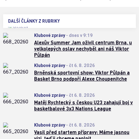
DALŠÍ ČLÁNKY Z RUBRIKY
Klubové zprávy
-
dnes v 9:19
Alexův Summer Jam oživil centrum Brna, u
velkolepých oslav nechyběl ani náš Viktor
Půlpán
Klubové zprávy
-
čt 6. 8. 2026
Brněnská sportovní show: Viktor Půlpán a
Basket Brno podpoří Alexe Choupenitche
Klubové zprávy
-
čt 6. 8. 2026
Matěj Rychtecký s českou U23 zahajují boj v
basketbalové 3x3 Nations League
Klubové zprávy
-
čt 6. 8. 2026
Vasil před startem přípravy: Máme jasnou
vizi, teď ji chceme naplnit