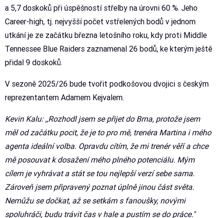
a 5,7 doskoků při úspěšností střelby na úrovni 60 %. Jeho
Career-high, tj. nejvyšší počet vstřelených bodů v jednom
utkání je ze začátku března letošního roku, kdy proti Middle
Tennessee Blue Raiders zaznamenal 26 bodů, ke kterým ještě
přidal 9 doskoků.
V sezoně 2025/26 bude tvořit podkošovou dvojici s českým
reprezentantem Adamem Kejvalem.
Kevin Kalu: ,,Rozhodl jsem se přijet do Brna, protože jsem
měl od začátku pocit, že je to pro mě, trenéra Martina i mého
agenta ideální volba. Opravdu cítím, že mi trenér věří a chce
mě posouvat k dosažení mého plného potenciálu. Mým
cílem je vyhrávat a stát se tou nejlepší verzí sebe sama.
Zároveň jsem připravený poznat úplně jinou část světa.
Nemůžu se dočkat, až se setkám s fanoušky, novými
spoluhráči, budu trávit čas v hale a pustím se do práce."