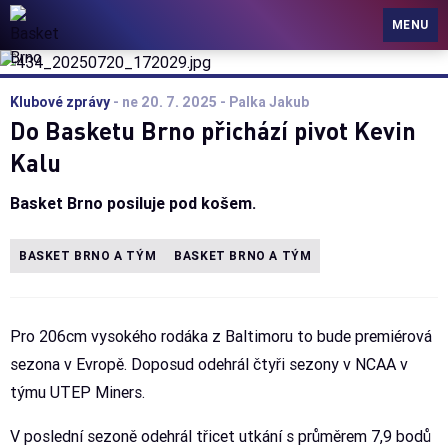
Basket Brno
MENU
Klubové zprávy
-
ne 20. 7. 2025
- Palka Jakub
Do Basketu Brno přichází pivot Kevin
Kalu
Basket Brno posiluje pod košem.
BASKET BRNO A TÝM
BASKET BRNO A TÝM
Pro 206cm vysokého rodáka z Baltimoru to bude premiérová
sezona v Evropě. Doposud odehrál čtyři sezony v NCAA v
týmu UTEP Miners.
V poslední sezoně odehrál třicet utkání s průměrem 7,9 bodů