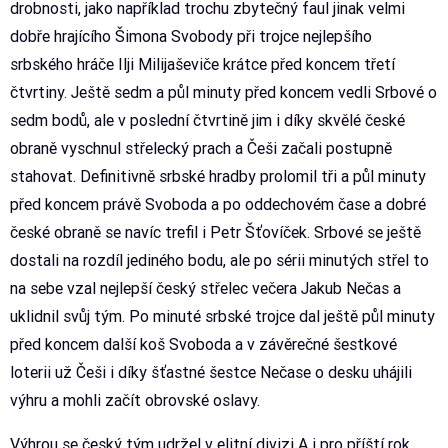
drobnosti, jako například trochu zbytečný faul jinak velmi
dobře hrajícího Šimona Svobody při trojce nejlepšího
srbského hráče Ilji Milijaševiče krátce před koncem třetí
čtvrtiny. Ještě sedm a půl minuty před koncem vedli Srbové o
sedm bodů, ale v poslední čtvrtině jim i díky skvělé české
obraně vyschnul střelecký prach a Češi začali postupně
stahovat. Definitivně srbské hradby prolomil tři a půl minuty
před koncem právě Svoboda a po oddechovém čase a dobré
české obraně se navíc trefil i Petr Šťovíček. Srbové se ještě
dostali na rozdíl jediného bodu, ale po sérii minutých střel to
na sebe vzal nejlepší český střelec večera Jakub Nečas a
uklidnil svůj tým. Po minuté srbské trojce dal ještě půl minuty
před koncem další koš Svoboda a v závěrečné šestkové
loterii už Češi i díky šťastné šestce Nečase o desku uhájili
výhru a mohli začít obrovské oslavy.
Výhrou se český tým udržel v elitní divizi A i pro příští rok,