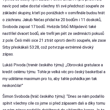
navíc pod sebe dostal všechny tři své předchozí soupeře ze
základní skupiny, kteří po porážkách v osmifinále budou hrát
o záchranu. Jakub Nečas přidal ke 20 bodům i 11 doskoků,
Svoboda zapsal 17 bodů. Hvězda Srbů Milijaševič také
nastřílel dvacet bodů, ale trefil jen pět ze sedmnácti pokusů
z pole. Češi měli sice 21 ztrát oproti devíti soupeře, ale zase
Srby přeskákali 53:28, což potvrzuje extrémně divoký
zápas.
Lukáš Pivoda (trenér českého týmu): „Obrovská gratulace a
kredit celému týmu. Tohle je velká věc pro český basketbal a
my uděláme maximum pro to, aby tahle pohádka jen tak
neskončila!”
Šimon Svoboda (hráč českého týmu): “Dnes se nám podařilo
splnit všechny cíle co jsme si před zápasem dali a díky tomu