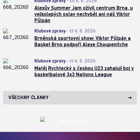
Klubové zprávy
-
so 8. 8. 2026
Alexův Summer Jam oživil centrum Brna, u
velkolepých oslav nechyběl ani náš Viktor
Půlpán
Klubové zprávy
-
čt 6. 8. 2026
Brněnská sportovní show: Viktor Půlpán a
Basket Brno podpoří Alexe Choupenitche
Klubové zprávy
-
čt 6. 8. 2026
Matěj Rychtecký s českou U23 zahajují boj v
basketbalové 3x3 Nations League
VŠECHNY ČLÁNKY