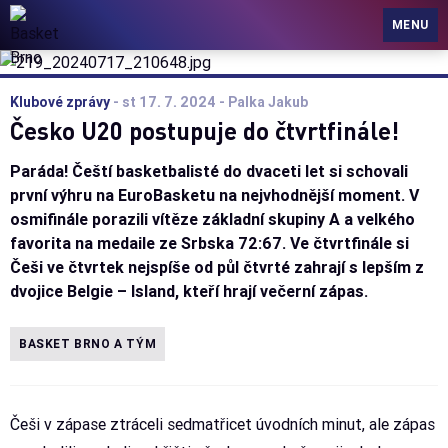
Basket Brno
MENU
Klubové zprávy
-
st 17. 7. 2024
- Palka Jakub
Česko U20 postupuje do čtvrtfinále!
Paráda! Čeští basketbalisté do dvaceti let si schovali
první výhru na EuroBasketu na nejvhodnější moment. V
osmifinále porazili vítěze základní skupiny A a velkého
favorita na medaile ze Srbska 72:67. Ve čtvrtfinále si
Češi ve čtvrtek nejspíše od půl čtvrté zahrají s lepším z
dvojice Belgie – Island, kteří hrají večerní zápas.
BASKET BRNO A TÝM
Češi v zápase ztráceli sedmatřicet úvodních minut, ale zápas