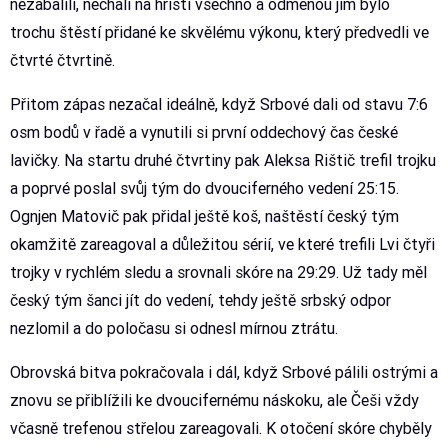
nezabalili, nechali na hřišti všechno a odměnou jim bylo
trochu štěstí přidané ke skvělému výkonu, který předvedli ve
čtvrté čtvrtině.
Přitom zápas nezačal ideálně, když Srbové dali od stavu 7:6
osm bodů v řadě a vynutili si první oddechový čas české
lavičky. Na startu druhé čtvrtiny pak Aleksa Rištič trefil trojku
a poprvé poslal svůj tým do dvouciferného vedení 25:15.
Ognjen Matovič pak přidal ještě koš, naštěstí český tým
okamžitě zareagoval a důležitou sérií, ve které trefili Lvi čtyři
trojky v rychlém sledu a srovnali skóre na 29:29. Už tady měl
český tým šanci jít do vedení, tehdy ještě srbský odpor
nezlomil a do poločasu si odnesl mírnou ztrátu.
Obrovská bitva pokračovala i dál, když Srbové pálili ostrými a
znovu se přiblížili ke dvoucifernému náskoku, ale Češi vždy
včasně trefenou střelou zareagovali. K otočení skóre chyběly